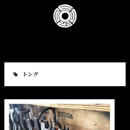
コ
ン
テ
ン
ツ
へ
ス
キ
ッ
プ
トング