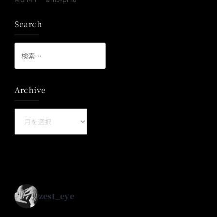
Search
検
索:
Archive
Archive
zest_eye