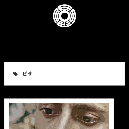
コ
ン
テ
ン
ツ
へ
ス
キ
ッ
プ
ピザ