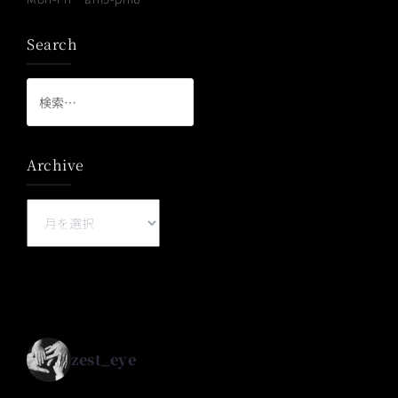
Search
検
索:
Archive
Archive
zest_eye