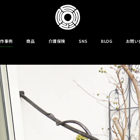
外階段の手すり a
作事例
商品
介護保険
SNS
BLOG
お問い