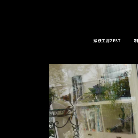
コ
ン
テ
ン
ツ
鍛鉄工房ZEST
制
へ
ス
キ
ッ
プ