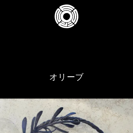
コ
ン
テ
ン
ツ
へ
ス
キ
ッ
プ
オリーブ