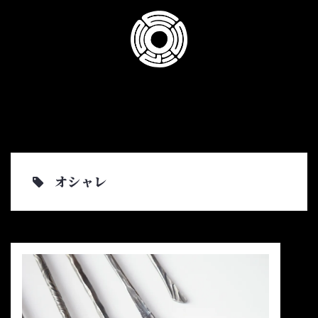
コ
ン
テ
ン
ツ
へ
ス
キ
ッ
プ
オシャレ