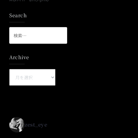
Search
検
索:
Archive
Archive
zest_eye