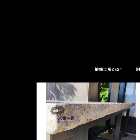
コ
強度
ン
テ
ン
ツ
鍛鉄工房ZEST
制
へ
ス
キ
ッ
プ