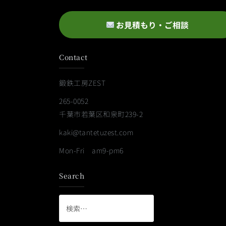
お見積もり・ご相談
Contact
鍛鉄工房ZEST
265-0052
千葉市若葉区和泉町239-2
kaki@tantetuzest.com
Mon-Fri am9-pm6
Search
検
索: