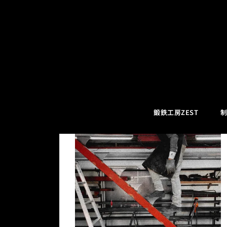
コ
階段を作る
ン
テ
ン
ツ
鍛鉄工房ZEST
制
へ
ス
キ
ッ
プ