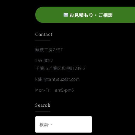
お見積もり・ご相談
Contact
鍛鉄工房ZEST
265-0052
千葉市若葉区和泉町239-2
kaki@tantetuzest.com
Mon-Fri am9-pm6
Search
検
索: