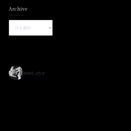
Archive
Archive
zest_eye