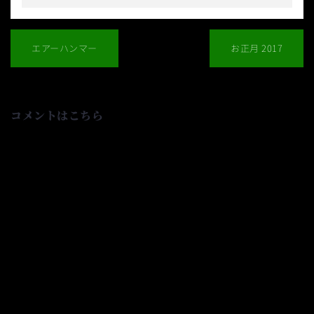
投
稿
エアーハンマー
お正月 2017
ナ
ビ
ゲ
ー
シ
コメントはこちら
ョ
ン