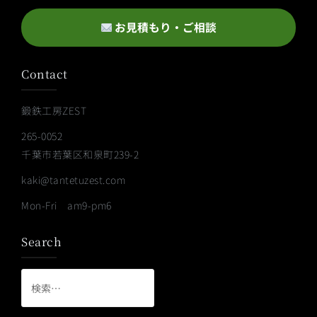
お見積もり・ご相談
Contact
鍛鉄工房ZEST
265-0052
千葉市若葉区和泉町239-2
kaki@tantetuzest.com
Mon-Fri am9-pm6
Search
検
索: