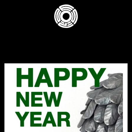
コ
ン
テ
ン
ツ
へ
ス
キ
ッ
プ