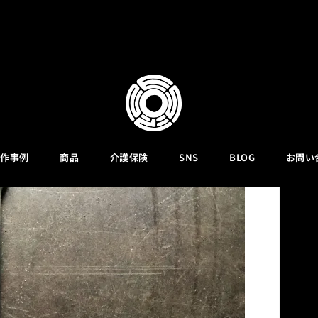
作事例
商品
介護保険
SNS
BLOG
お問い