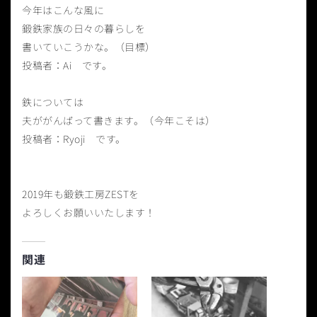
今年はこんな風に
鍛鉄家族の日々の暮らしを
書いていこうかな。（目標）
投稿者：Ai です。
鉄については
夫ががんばって書きます。（今年こそは）
投稿者：Ryoji です。
2019年も鍛鉄工房ZESTを
よろしくお願いいたします！
関連