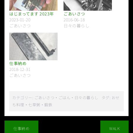
はじまってます 2023年
ごあいさつ
2023-01-20
2016-06-18
ごあいさつ
日々の暮らし
仕事納め
2018-12-31
ごあいさつ
カテゴリー:
ごあいさつ
・
ごはん
・
日々の暮らし
タグ:
おせ
ち料理
・
七草粥
・
鍛鉄
投
稿
仕事納め
WALK