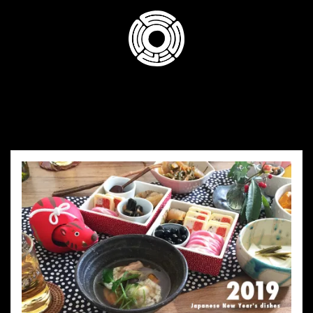
コ
ン
テ
ン
ツ
へ
ス
キ
ッ
プ