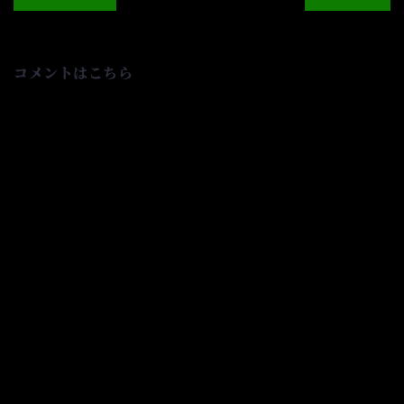
ナ
ビ
ゲ
ー
シ
コメントはこちら
ョ
ン