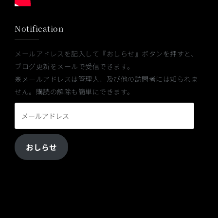
Notification
メールアドレスを記入して『おしらせ』ボタンを押すと、
ブログ更新をメールで受信できます。
※メールアドレスは管理人、及び他の訪問者には知られま
せん。購読の解除も簡単にできます。
メ
ー
ル
おしらせ
ア
ド
レ
ス