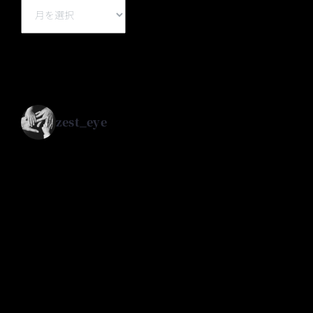
Archive
zest_eye