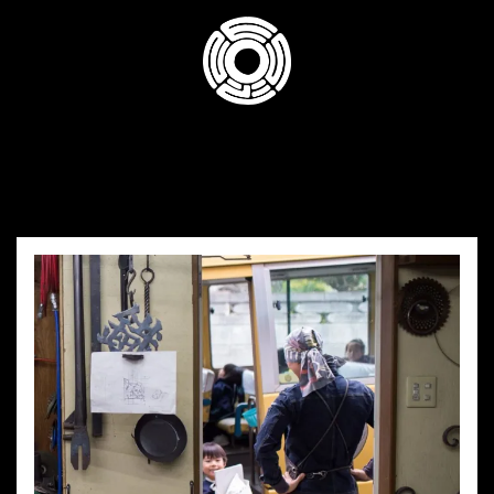
コ
ン
テ
ン
ツ
へ
ス
キ
ッ
プ