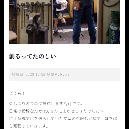
創るってたのしい
投稿日:
2020-12-09
投稿者:
Ryoji
どうも！
久しぶりのブログ投稿しますRyojiです。
日常の投稿なんかはAiさんにまかせっきりでした〜
苦手意識で目を逸らしていた文章の克服もかねて、ぼちぼ
ち頑張っていきます。