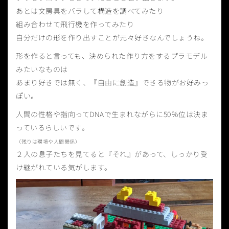
あとは文房具をバラして構造を調べてみたり
組み合わせて飛行機を作ってみたり
自分だけの形を作り出すことが元々好きなんでしょうね。
形を作ると言っても、決められた作り方をするプラモデル
みたいなものは
あまり好きでは無く、『自由に創造』できる物がお好みっ
ぽい。
人間の性格や指向ってDNAで生まれながらに50％位は決ま
っているらしいです。
（残りは環境や人間関係）
２人の息子たちを見てると『それ』があって、しっかり受
け継がれている気がします。