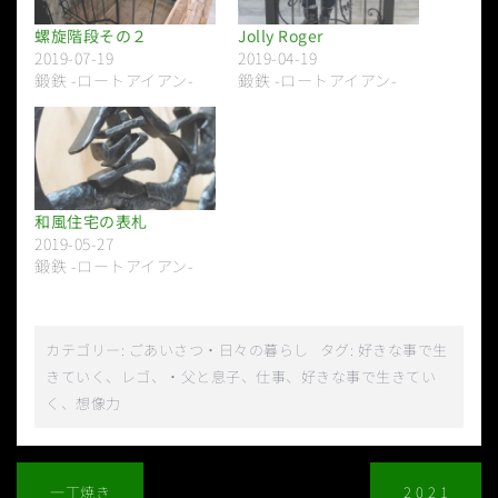
螺旋階段その２
Jolly Roger
2019-07-19
2019-04-19
鍛鉄 -ロートアイアン-
鍛鉄 -ロートアイアン-
和風住宅の表札
2019-05-27
鍛鉄 -ロートアイアン-
カテゴリー:
ごあいさつ
・
日々の暮らし
タグ:
好きな事で生
きていく、レゴ、
・
父と息子、仕事、好きな事で生きてい
く、想像力
投
稿
一丁焼き
2 0 2 1