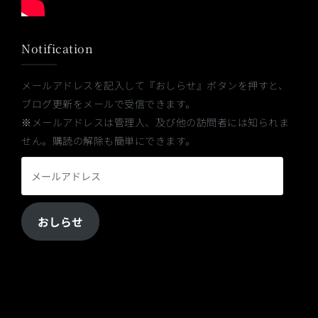
Notification
メールアドレスを記入して『おしらせ』ボタンを押すと、
ブログ更新をメールで受信できます。
※メールアドレスは管理人、及び他の訪問者には知られま
せん。購読の解除も簡単にできます。
メ
ー
ル
おしらせ
ア
ド
レ
ス