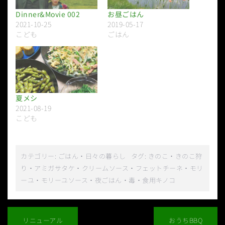
Dinner&Movie 002
お昼ごはん
2021-10-25
2019-05-17
こども
ごはん
夏メシ
2021-08-19
こども
カテゴリー:
ごはん
・
日々の暮らし
タグ:
きのこ
・
きのこ狩
り
・
アミガサタケ
・
クリームソース
・
フェットチーネ
・
モリ
ーユ
・
モリーユソース
・
夜ごはん
・
毒
・
食用キノコ
投
稿
リニューアル
おうちBBQ