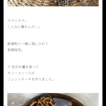
カラッカラ。
こんなに萎むんだ…。
乾燥剤と一緒に瓶に入れて
長期保存。
で 先日半量を使って
モリーユソースの
フェットチーネを作りました。