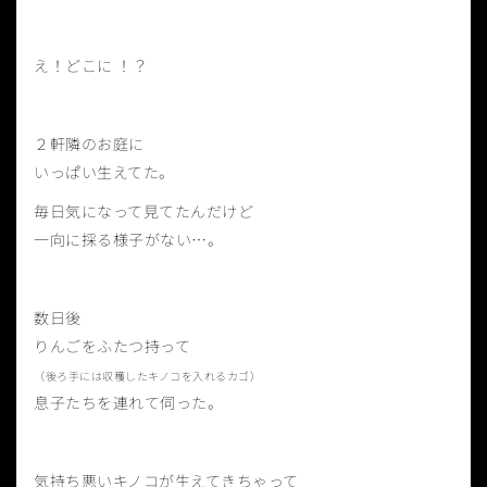
え！どこに ！？
２軒隣のお庭に
いっぱい生えてた。
毎日気になって見てたんだけど
一向に採る様子がない…。
数日後
りんごをふたつ持って
（後ろ手には収穫したキノコを入れるカゴ）
息子たちを連れて伺った。
気持ち悪いキノコが生えてきちゃって