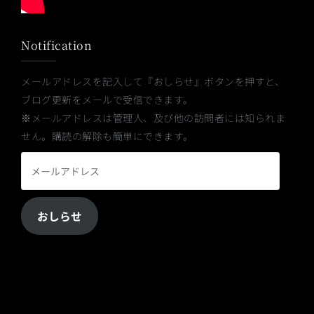
Notification
メールアドレスを記入して『おしらせ』ボタンを押すと、
ブログ更新をメールで受信できます。
※メールアドレスは管理人、及び他の訪問者には知られま
せん。購読の解除も簡単にできます。
メ
ー
ル
おしらせ
ア
ド
レ
ス