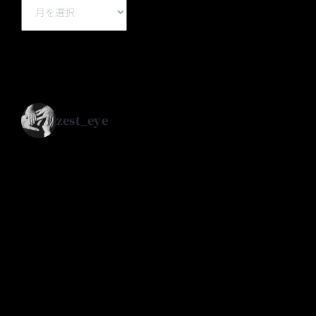
Archive
zest_eye