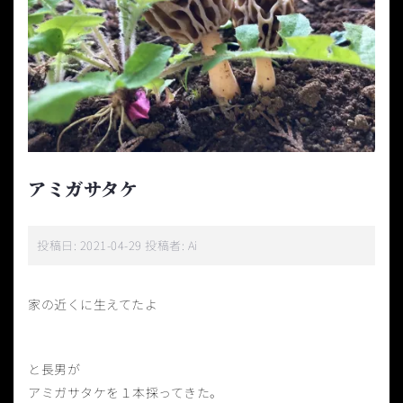
アミガサタケ
投稿日:
2021-04-29
投稿者:
Ai
家の近くに生えてたよ
と長男が
アミガサタケを１本採ってきた。