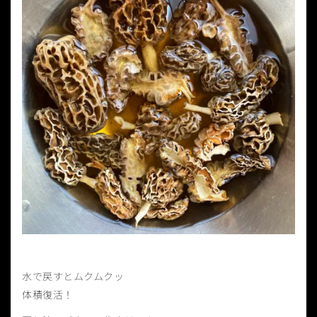
水で戻すとムクムクッ
体積復活！