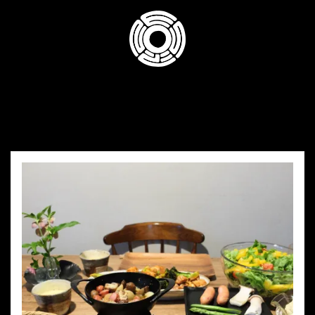
コ
ン
テ
ン
ツ
へ
ス
キ
ッ
プ