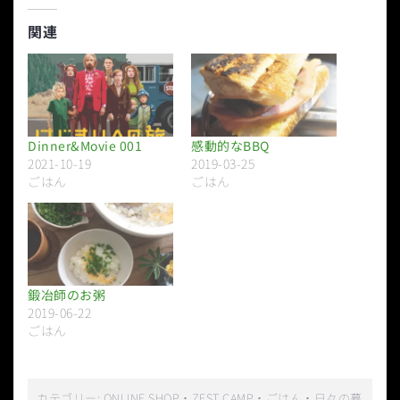
関連
Dinner&Movie 001
感動的なBBQ
2021-10-19
2019-03-25
ごはん
ごはん
鍛冶師のお粥
2019-06-22
ごはん
カテゴリー:
ONLINE SHOP
・
ZEST CAMP
・
ごはん
・
日々の暮