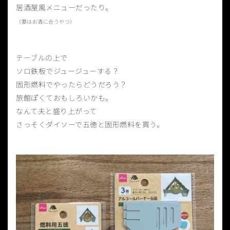
居酒屋風メニューだったり。
（要はお酒に合うやつ）
テーブルの上で
ソロ鉄板でジュージューする？
固形燃料でやったらどうだろう？
旅館ぽくておもしろいかも。
なんて夫と盛り上がって
さっそくダイソーで五徳と固形燃料を買う。