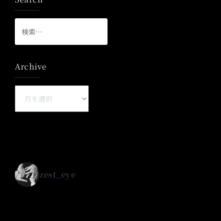
検
索:
Archive
Archive
zest_eye