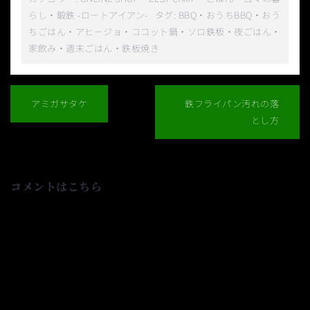
らし
・
鍛鉄 -ロートアイアン-
タグ:
BBQ
・
おうちBBQ
・
おう
ちごはん
・
アヒージョ
・
ココット鍋
・
ソロ鉄板
・
夜ごはん
・
家飲み
・
週末ごはん
・
鉄板焼き
投
稿
アミガサタケ
鉄フライパン汚れの落
ナ
とし方
ビ
ゲ
ー
シ
ョ
コメントはこちら
ン