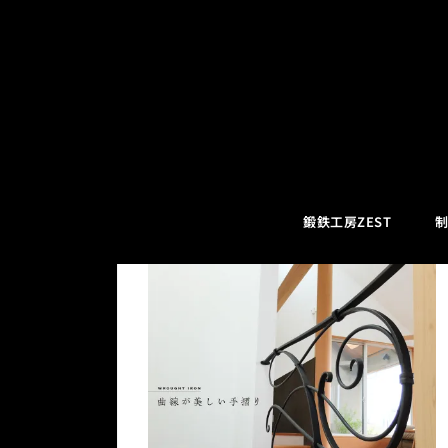
コ
ロートアイアン
ン
テ
ン
ツ
鍛鉄工房ZEST
制
へ
ス
キ
ッ
プ