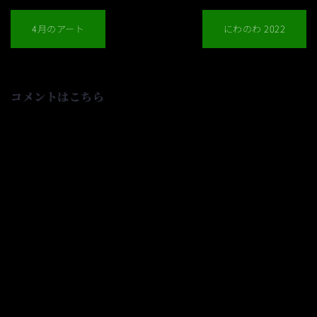
投
稿
4月のアート
にわのわ 2022
ナ
ビ
ゲ
ー
シ
コメントはこちら
ョ
ン