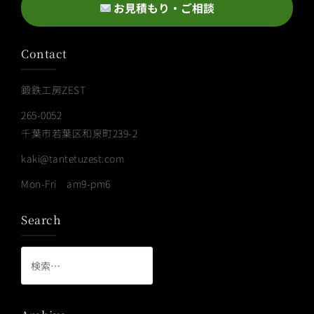
お見積もり・ご相談
Contact
鍛鉄工房ZEST
265-0052
千葉市若葉区和泉町239-2
kaki@tantetuzest.com
Mon-Fri am9-pm6
Search
検
索: