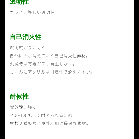
透明性
ガラスに等しい透明性。
自己消火性
燃え広がりにくく
自然に火が消えていく自己消火性素材。
火災時は有毒ガスが発生しない。
ちなみにアクリルは可燃性で燃えやすい。
耐候性
紫外線に強く
-40〜120℃まで耐えられるため
屋根や看板など屋外利用に最適な素材。