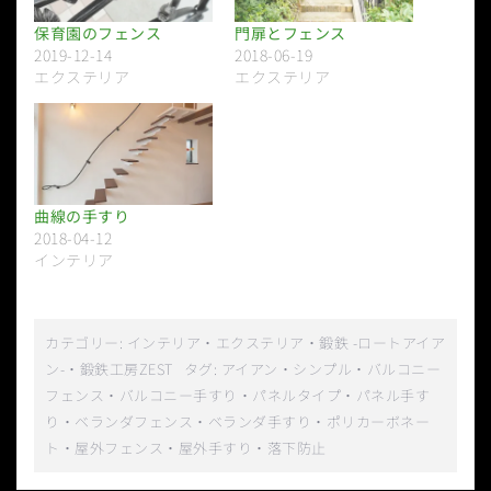
保育園のフェンス
門扉とフェンス
2019-12-14
2018-06-19
エクステリア
エクステリア
曲線の手すり
2018-04-12
インテリア
カテゴリー:
インテリア
・
エクステリア
・
鍛鉄 -ロートアイア
ン-
・
鍛鉄工房ZEST
タグ:
アイアン
・
シンプル
・
バルコニー
フェンス
・
バルコニー手すり
・
パネルタイプ
・
パネル手す
り
・
ベランダフェンス
・
ベランダ手すり
・
ポリカーボネー
ト
・
屋外フェンス
・
屋外手すり
・
落下防止