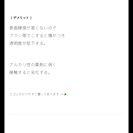
［ デメリット ］
表面硬度が高くないので
ブラシ等でこすると傷がつき
透明度が低下する。
アルカリ性の薬剤に弱く
接触すると劣化する。
ココにわかりやすく書いてあります →
★