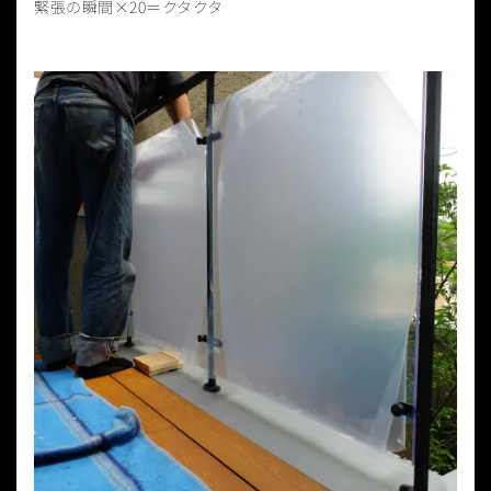
緊張の瞬間×20＝クタクタ