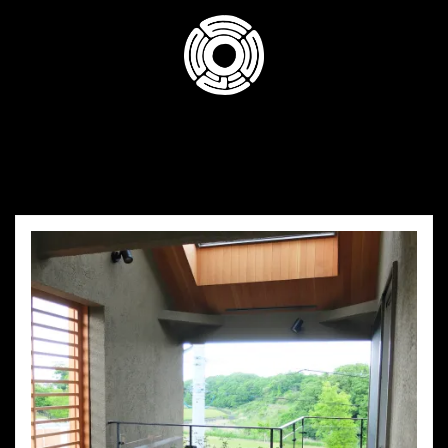
コ
ン
テ
ン
ツ
へ
ス
キ
ッ
プ